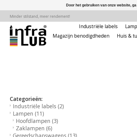
Door het gebruiken van onze website, ga
Minder stilstand, meer rendement!
Industriële labels
Lam
Magazijn benodigdheden
Huis & tu
Categorieën:
Industriële labels
(2)
Lampen
(11)
Hoofdlampen
(3)
Zaklampen
(6)
Gereedschapswagens
(13)