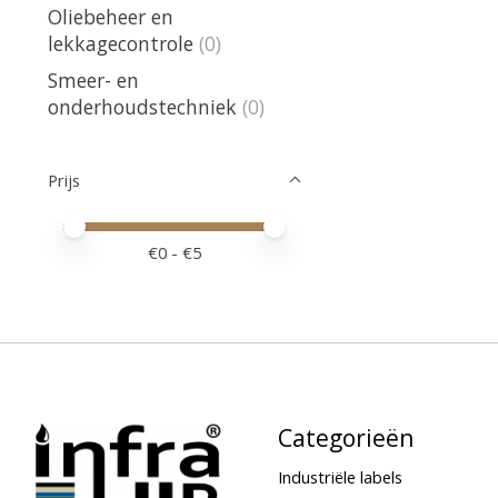
Oliebeheer en
lekkagecontrole
(0)
Smeer- en
onderhoudstechniek
(0)
Prijs
Minimale prijswaarde
Price maximum value
€
0
- €
5
Categorieën
Industriële labels