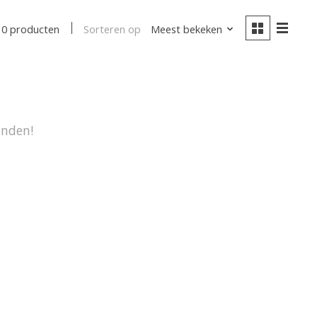
Sorteren op
Meest bekeken
0 producten
onden!