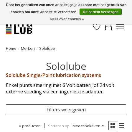
Door het gebruiken van onze website, ga je akkoord met het gebruik van
cookies om onze website te verbeteren.
Dit bericht verbergen
Minder stilstand, meer rendement!
Meer over cookies »
Verlanglijst
Winkelwa
Home
/
Merken
/
Sololube
Sololube
Sololube Single-Point lubrication systems
Enkel punts smering met 6 Volt batterij of 24 volt
externe voeding via een ingenieuze adapter.
Filters weergeven
0 producten
Sorteren op
Meest bekeken