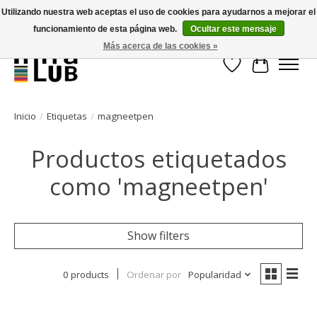
Utilizando nuestra web aceptas el uso de cookies para ayudarnos a mejorar el
funcionamiento de esta página web.
Ocultar este mensaje
Minder stilstand, meer rendement!
Más acerca de las cookies »
Lista de deseos
Cesta
Inicio
/
Etiquetas
/
magneetpen
Productos etiquetados
como 'magneetpen'
Show filters
0 products
Ordenar por
Popularidad