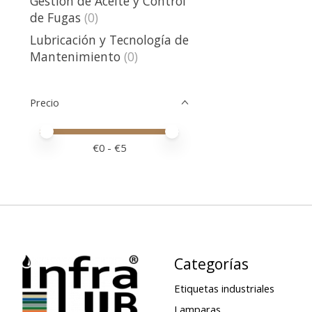
Gestión de Aceite y Control
de Fugas
(0)
Lubricación y Tecnología de
Mantenimiento
(0)
Precio
Price minimum value
Price maximum value
€
0
- €
5
Categorías
Etiquetas industriales
Lamparas