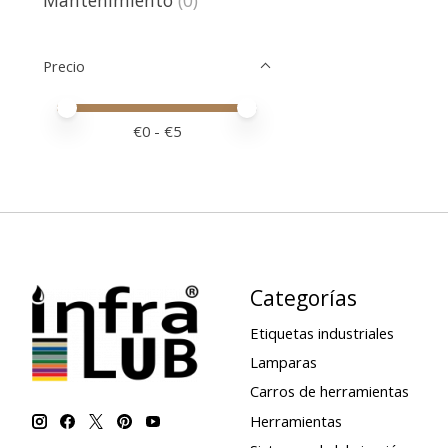
Precio
Price minimum value
Price maximum value
€
0
- €
5
Categorías
Etiquetas industriales
Lamparas
Carros de herramientas
Herramientas