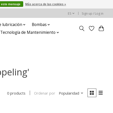
r este mensaje
Más acerca de las cookies »
ES
Sign up / Log in
 lubricación
Bombas
y Tecnología de Mantenimiento
peling'
Ordenar por
Popularidad
0 products