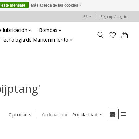
r este mensaje
Más acerca de las cookies »
ES
Sign up / Log in
 lubricación
Bombas
y Tecnología de Mantenimiento
ijptang'
Ordenar por
Popularidad
0 products