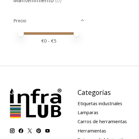
Precio
Price minimum value
Price maximum value
€
0
- €
5
Categorías
Etiquetas industriales
Lamparas
Carros de herramientas
Herramientas