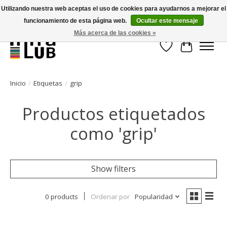
Utilizando nuestra web aceptas el uso de cookies para ayudarnos a mejorar el
funcionamiento de esta página web.
Ocultar este mensaje
Minder stilstand, meer rendement!
Más acerca de las cookies »
Lista de deseos
Cesta
Inicio
/
Etiquetas
/
grip
Productos etiquetados
como 'grip'
Show filters
0 products
Ordenar por
Popularidad