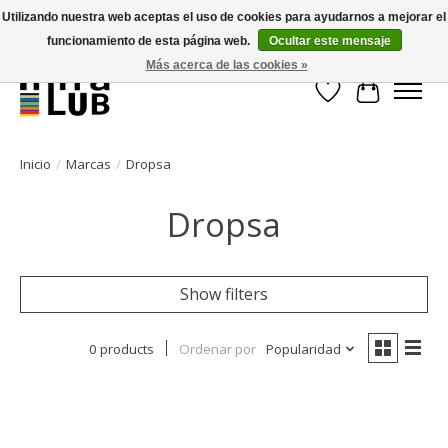
Utilizando nuestra web aceptas el uso de cookies para ayudarnos a mejorar el
funcionamiento de esta página web.
Ocultar este mensaje
Minder stilstand, meer rendement!
Más acerca de las cookies »
Lista de deseos
Cesta
Inicio
/
Marcas
/
Dropsa
Dropsa
Show filters
0 products
Ordenar por
Popularidad