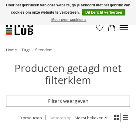
Door het gebruiken van onze website, ga je akkoord met het gebruik van
cookies om onze website te verbeteren.
Dit bericht verbergen
Minder stilstand, meer rendement!
Meer over cookies »
Verlanglijst
Winkelwa
Home
/
Tags
/
filterklem
Producten getagd met
filterklem
Filters weergeven
0 producten
Sorteren op
Meest bekeken