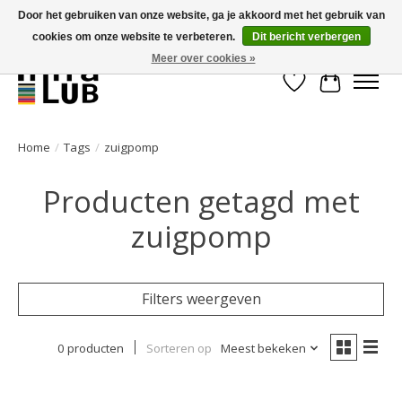
Door het gebruiken van onze website, ga je akkoord met het gebruik van
cookies om onze website te verbeteren.
Dit bericht verbergen
Minder stilstand, meer rendement!
Meer over cookies »
Verlanglijst
Winkelwa
Home
/
Tags
/
zuigpomp
Producten getagd met
zuigpomp
Filters weergeven
0 producten
Sorteren op
Meest bekeken