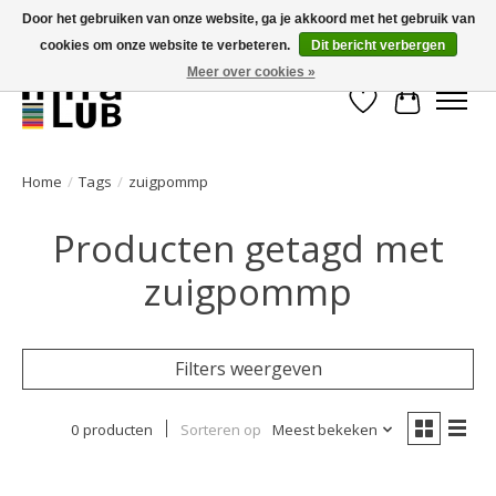
Door het gebruiken van onze website, ga je akkoord met het gebruik van
cookies om onze website te verbeteren.
Dit bericht verbergen
Minder stilstand, meer rendement!
Meer over cookies »
Verlanglijst
Winkelwa
Home
/
Tags
/
zuigpommp
Producten getagd met
zuigpommp
Filters weergeven
0 producten
Sorteren op
Meest bekeken