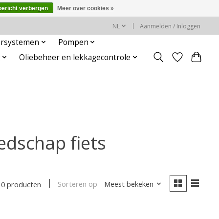
bericht verbergen
Meer over cookies »
NL
Aanmelden / Inloggen
rsystemen
Pompen
g
Oliebeheer en lekkagecontrole
edschap fiets
Sorteren op
Meest bekeken
0 producten