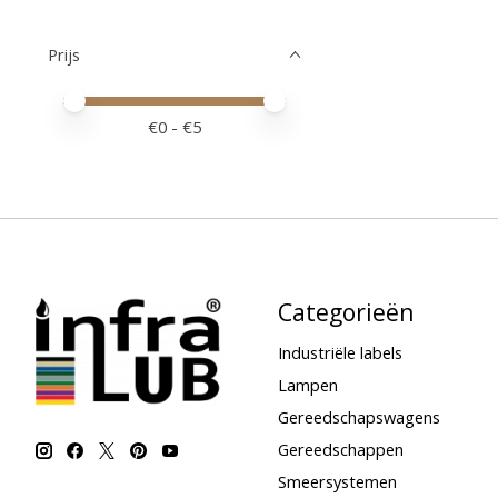
Prijs
Minimale prijswaarde
Price maximum value
€
0
- €
5
Categorieën
Industriële labels
Lampen
Gereedschapswagens
Gereedschappen
Smeersystemen