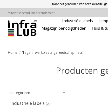
Door het gebruiken van onze website, ga
Minder stilstand, meer rendement!
Industriële labels
Lam
Magazijn benodigdheden
Huis & tu
Home
/
Tags
/
werkplaats gereedschap fiets
Producten ge
Categorieën
Industriële labels
(2)