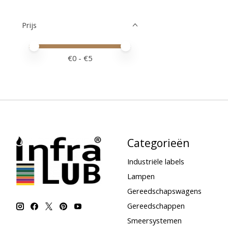
Prijs
Minimale prijswaarde
Price maximum value
€
0
- €
5
Categorieën
Industriële labels
Lampen
Gereedschapswagens
Gereedschappen
Smeersystemen