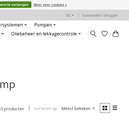
bericht verbergen
Meer over cookies »
NL
Aanmelden / Inloggen
rsystemen
Pompen
g
Oliebeheer en lekkagecontrole
amp
Sorteren op
Meest bekeken
0 producten