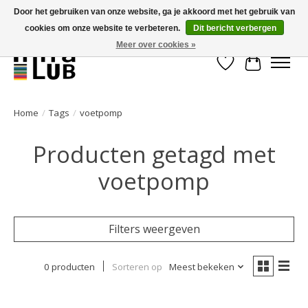
Door het gebruiken van onze website, ga je akkoord met het gebruik van
cookies om onze website te verbeteren.
Dit bericht verbergen
Minder stilstand, meer rendement!
Meer over cookies »
Verlanglijst
Winkelwa
Home
/
Tags
/
voetpomp
Producten getagd met
voetpomp
Filters weergeven
0 producten
Sorteren op
Meest bekeken