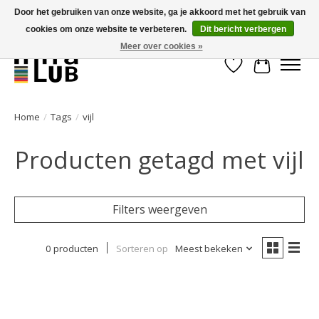
Door het gebruiken van onze website, ga je akkoord met het gebruik van
cookies om onze website te verbeteren.
Dit bericht verbergen
Minder stilstand, meer rendement!
Meer over cookies »
Verlanglijst
Winkelwa
Home
/
Tags
/
vijl
Producten getagd met vijl
Filters weergeven
0 producten
Sorteren op
Meest bekeken