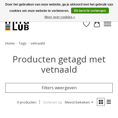
Door het gebruiken van onze website, ga je akkoord met het gebruik van
cookies om onze website te verbeteren.
Dit bericht verbergen
Minder stilstand, meer rendement!
Meer over cookies »
Verlanglijst
Winkelwa
Home
/
Tags
/
vetnaald
Producten getagd met
vetnaald
Filters weergeven
0 producten
Sorteren op
Meest bekeken