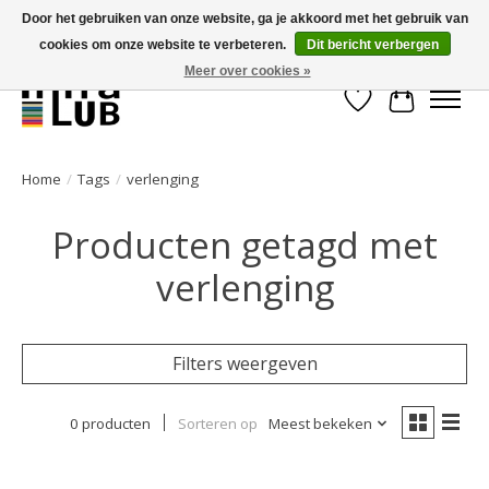
Door het gebruiken van onze website, ga je akkoord met het gebruik van
cookies om onze website te verbeteren.
Dit bericht verbergen
Minder stilstand, meer rendement!
Meer over cookies »
Verlanglijst
Winkelwa
Home
/
Tags
/
verlenging
Producten getagd met
verlenging
Filters weergeven
0 producten
Sorteren op
Meest bekeken