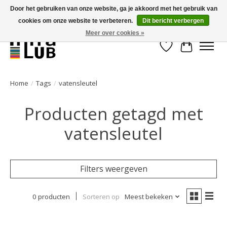
Door het gebruiken van onze website, ga je akkoord met het gebruik van
cookies om onze website te verbeteren.
Dit bericht verbergen
Minder stilstand, meer rendement!
Meer over cookies »
Verlanglijst
Winkelwa
Home
/
Tags
/
vatensleutel
Producten getagd met
vatensleutel
Filters weergeven
0 producten
Sorteren op
Meest bekeken