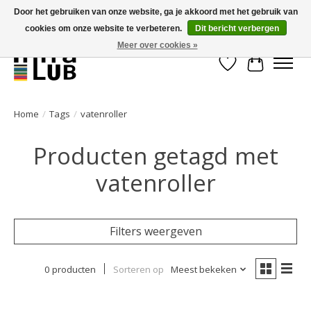
Door het gebruiken van onze website, ga je akkoord met het gebruik van
cookies om onze website te verbeteren.
Dit bericht verbergen
Minder stilstand, meer rendement!
Meer over cookies »
Verlanglijst
Winkelwa
Home
/
Tags
/
vatenroller
Producten getagd met
vatenroller
Filters weergeven
0 producten
Sorteren op
Meest bekeken