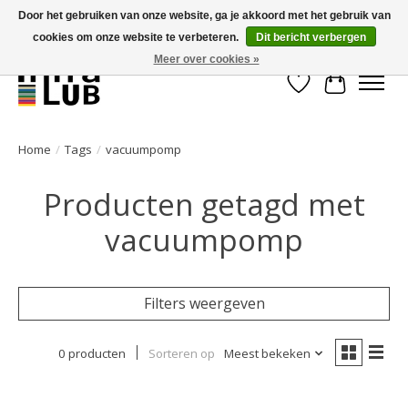
Door het gebruiken van onze website, ga je akkoord met het gebruik van
cookies om onze website te verbeteren.
Dit bericht verbergen
Minder stilstand, meer rendement!
Meer over cookies »
Verlanglijst
Winkelwa
Home
/
Tags
/
vacuumpomp
Producten getagd met
vacuumpomp
Filters weergeven
0 producten
Sorteren op
Meest bekeken