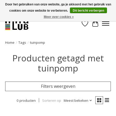
Door het gebruiken van onze website, ga je akkoord met het gebruik van
cookies om onze website te verbeteren.
Dit bericht verbergen
Minder stilstand, meer rendement!
Meer over cookies »
Verlanglijst
Winkelwa
Home
/
Tags
/
tuinpomp
Producten getagd met
tuinpomp
Filters weergeven
0 producten
Sorteren op
Meest bekeken