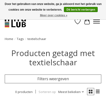
Door het gebruiken van onze website, ga je akkoord met het gebruik van
cookies om onze website te verbeteren.
Dit bericht verbergen
Minder stilstand, meer rendement!
Meer over cookies »
Verlanglijst
Winkelwa
Home
/
Tags
/
textielschaar
Producten getagd met
textielschaar
Filters weergeven
0 producten
Sorteren op
Meest bekeken