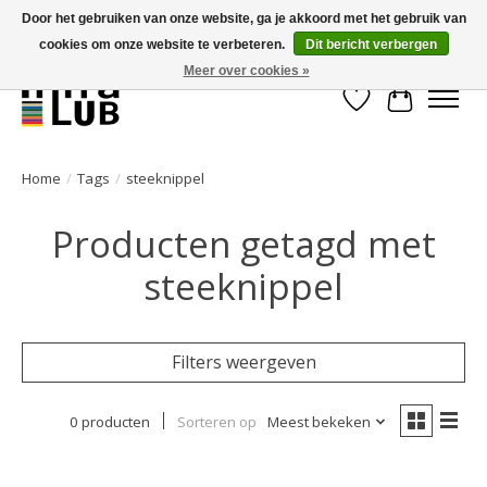
Door het gebruiken van onze website, ga je akkoord met het gebruik van
cookies om onze website te verbeteren.
Dit bericht verbergen
Minder stilstand, meer rendement!
Meer over cookies »
Verlanglijst
Winkelwa
Home
/
Tags
/
steeknippel
Producten getagd met
steeknippel
Filters weergeven
0 producten
Sorteren op
Meest bekeken