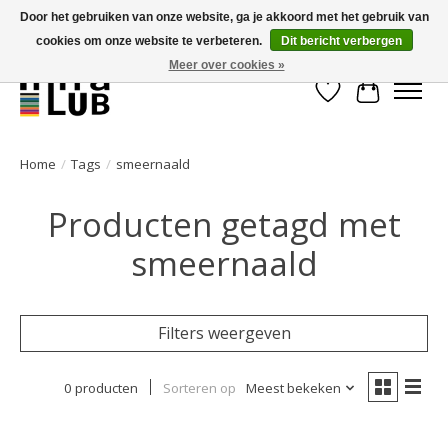
Door het gebruiken van onze website, ga je akkoord met het gebruik van
cookies om onze website te verbeteren.
Dit bericht verbergen
Minder stilstand, meer rendement!
Meer over cookies »
Verlanglijst
Winkelwa
Home
/
Tags
/
smeernaald
Producten getagd met
smeernaald
Filters weergeven
0 producten
Sorteren op
Meest bekeken