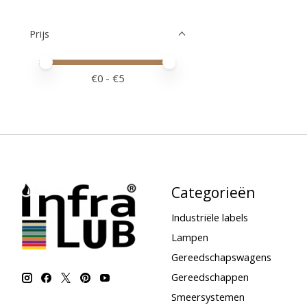
Prijs
Minimale prijswaarde
Price maximum value
€
0
- €
5
Categorieën
Industriële labels
Lampen
Gereedschapswagens
Gereedschappen
Smeersystemen