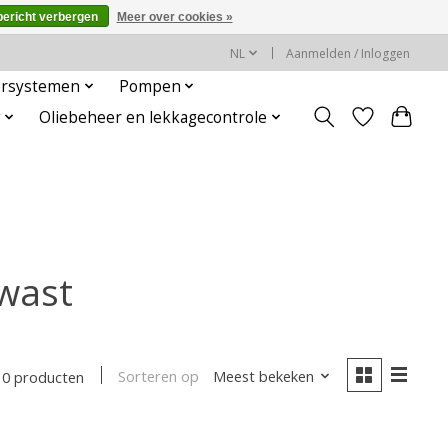
bericht verbergen
Meer over cookies »
NL
Aanmelden / Inloggen
rsystemen
Pompen
g
Oliebeheer en lekkagecontrole
wast
Sorteren op
Meest bekeken
0 producten