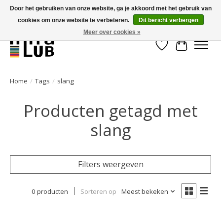
Door het gebruiken van onze website, ga je akkoord met het gebruik van
cookies om onze website te verbeteren.
Dit bericht verbergen
Minder stilstand, meer rendement!
Meer over cookies »
Verlanglijst
Winkelwa
Home
/
Tags
/
slang
Producten getagd met
slang
Filters weergeven
0 producten
Sorteren op
Meest bekeken