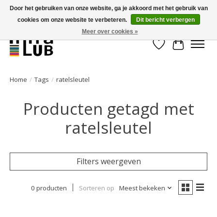
Door het gebruiken van onze website, ga je akkoord met het gebruik van
cookies om onze website te verbeteren.
Dit bericht verbergen
Minder stilstand, meer rendement!
Meer over cookies »
Verlanglijst
Winkelwa
Home
/
Tags
/
ratelsleutel
Producten getagd met
ratelsleutel
Filters weergeven
0 producten
Sorteren op
Meest bekeken