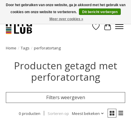
Door het gebruiken van onze website, ga je akkoord met het gebruik van
cookies om onze website te verbeteren.
Dit bericht verbergen
Minder stilstand, meer rendement!
Meer over cookies »
Verlanglijst
Winkelwa
Home
/
Tags
/
perforatortang
Producten getagd met
perforatortang
Filters weergeven
0 producten
Sorteren op
Meest bekeken