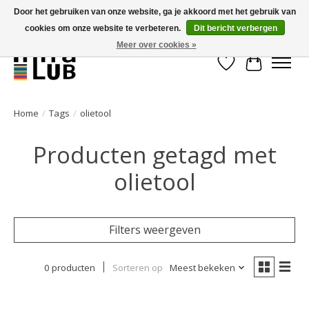
Door het gebruiken van onze website, ga je akkoord met het gebruik van
cookies om onze website te verbeteren.
Dit bericht verbergen
Minder stilstand, meer rendement!
Meer over cookies »
Verlanglijst
Winkelwa
Home
/
Tags
/
olietool
Producten getagd met
olietool
Filters weergeven
0 producten
Sorteren op
Meest bekeken