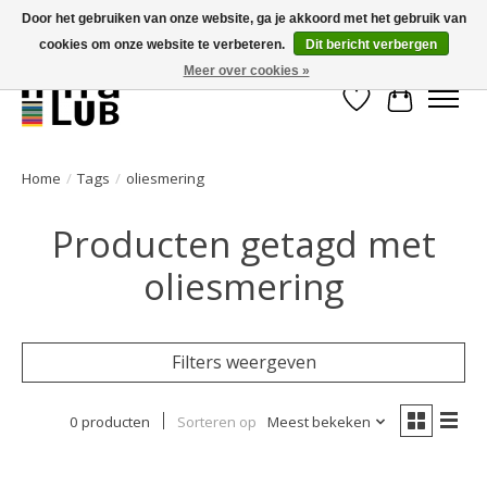
Door het gebruiken van onze website, ga je akkoord met het gebruik van
cookies om onze website te verbeteren.
Dit bericht verbergen
Minder stilstand, meer rendement!
Meer over cookies »
Verlanglijst
Winkelwa
Home
/
Tags
/
oliesmering
Producten getagd met
oliesmering
Filters weergeven
0 producten
Sorteren op
Meest bekeken