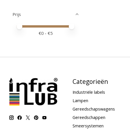
Prijs
Minimale prijswaarde
Price maximum value
€
0
- €
5
Categorieën
Industriële labels
Lampen
Gereedschapswagens
Gereedschappen
Smeersystemen