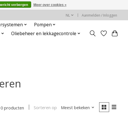
bericht verbergen
Meer over cookies »
NL
Aanmelden / Inloggen
rsystemen
Pompen
g
Oliebeheer en lekkagecontrole
seren
Sorteren op
Meest bekeken
0 producten