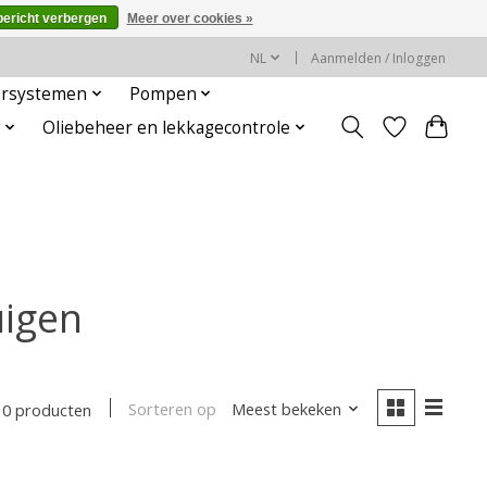
bericht verbergen
Meer over cookies »
NL
Aanmelden / Inloggen
rsystemen
Pompen
g
Oliebeheer en lekkagecontrole
uigen
Sorteren op
Meest bekeken
0 producten