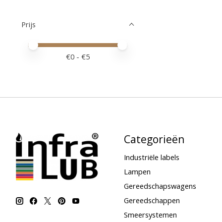
Prijs
Minimale prijswaarde
Price maximum value
€
0
- €
5
Categorieën
Industriële labels
Lampen
Gereedschapswagens
Gereedschappen
Smeersystemen