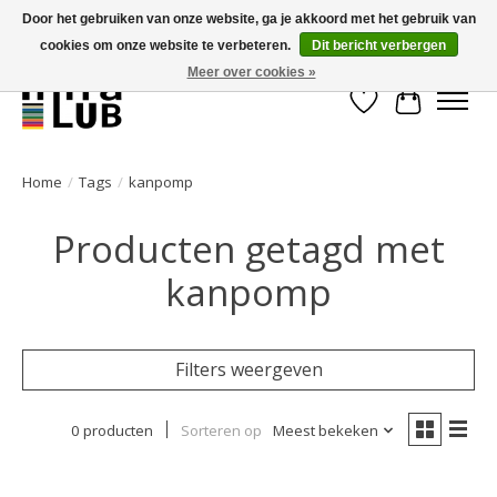
Door het gebruiken van onze website, ga je akkoord met het gebruik van
cookies om onze website te verbeteren.
Dit bericht verbergen
Minder stilstand, meer rendement!
Meer over cookies »
Verlanglijst
Winkelwa
Home
/
Tags
/
kanpomp
Producten getagd met
kanpomp
Filters weergeven
0 producten
Sorteren op
Meest bekeken