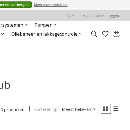
bericht verbergen
Meer over cookies »
NL
Aanmelden / Inloggen
rsystemen
Pompen
g
Oliebeheer en lekkagecontrole
lub
Sorteren op
Meest bekeken
0 producten