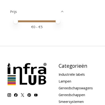
Prijs
Minimale prijswaarde
Price maximum value
€
0
- €
5
Categorieën
Industriële labels
Lampen
Gereedschapswagens
Gereedschappen
Smeersystemen