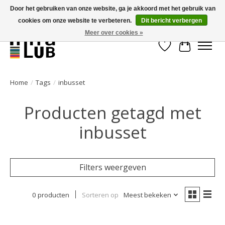
Door het gebruiken van onze website, ga je akkoord met het gebruik van
cookies om onze website te verbeteren.
Dit bericht verbergen
Minder stilstand, meer rendement!
Meer over cookies »
Verlanglijst
Winkelwa
Home
/
Tags
/
inbusset
Producten getagd met
inbusset
Filters weergeven
0 producten
Sorteren op
Meest bekeken