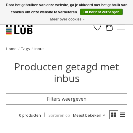
Door het gebruiken van onze website, ga je akkoord met het gebruik van
cookies om onze website te verbeteren.
Dit bericht verbergen
Minder stilstand, meer rendement!
Meer over cookies »
Verlanglijst
Winkelwa
Home
/
Tags
/
inbus
Producten getagd met
inbus
Filters weergeven
0 producten
Sorteren op
Meest bekeken