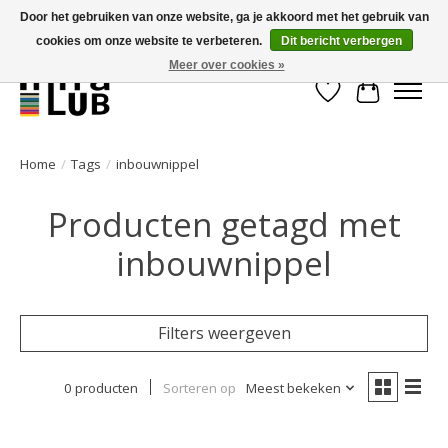
Door het gebruiken van onze website, ga je akkoord met het gebruik van
cookies om onze website te verbeteren.
Dit bericht verbergen
Minder stilstand, meer rendement!
Meer over cookies »
Verlanglijst
Winkelwa
Home
/
Tags
/
inbouwnippel
Producten getagd met
inbouwnippel
Filters weergeven
0 producten
Sorteren op
Meest bekeken