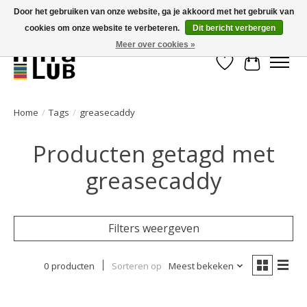
Door het gebruiken van onze website, ga je akkoord met het gebruik van
cookies om onze website te verbeteren.
Dit bericht verbergen
Minder stilstand, meer rendement!
Meer over cookies »
Verlanglijst
Winkelwa
Home
/
Tags
/
greasecaddy
Producten getagd met
greasecaddy
Filters weergeven
0 producten
Sorteren op
Meest bekeken