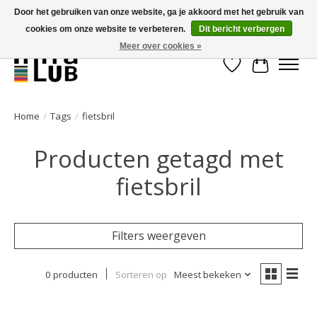
Door het gebruiken van onze website, ga je akkoord met het gebruik van
cookies om onze website te verbeteren.
Dit bericht verbergen
Minder stilstand, meer rendement!
Meer over cookies »
Verlanglijst
Winkelwa
Home
/
Tags
/
fietsbril
Producten getagd met
fietsbril
Filters weergeven
0 producten
Sorteren op
Meest bekeken