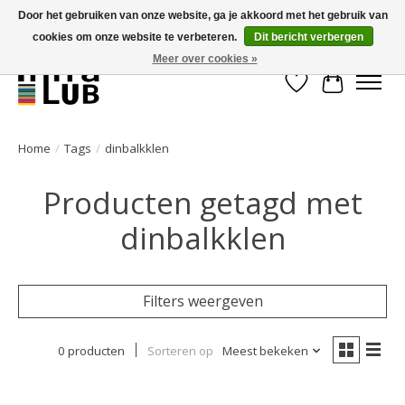
Door het gebruiken van onze website, ga je akkoord met het gebruik van
cookies om onze website te verbeteren.
Dit bericht verbergen
Minder stilstand, meer rendement!
Meer over cookies »
Verlanglijst
Winkelwa
Home
/
Tags
/
dinbalkklen
Producten getagd met
dinbalkklen
Filters weergeven
0 producten
Sorteren op
Meest bekeken