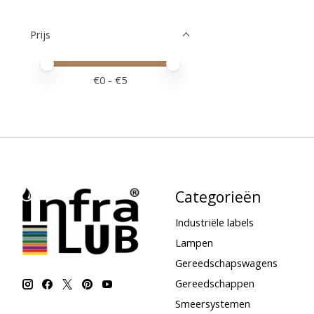
Prijs
Minimale prijswaarde
Price maximum value
€
0
- €
5
Categorieën
Industriële labels
Lampen
Gereedschapswagens
Gereedschappen
Smeersystemen