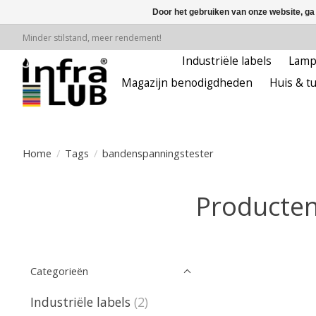
Door het gebruiken van onze website, ga
Minder stilstand, meer rendement!
Industriële labels
Lam
Magazijn benodigdheden
Huis & tu
Home
/
Tags
/
bandenspanningstester
Producten
Categorieën
Industriële labels
(2)