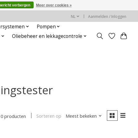
bericht verbergen
Meer over cookies »
NL
Aanmelden / Inloggen
rsystemen
Pompen
g
Oliebeheer en lekkagecontrole
ingstester
Sorteren op
Meest bekeken
0 producten