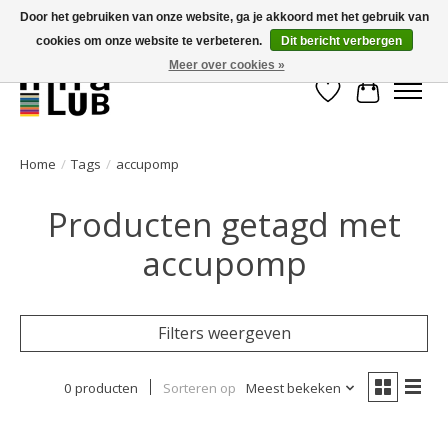
Door het gebruiken van onze website, ga je akkoord met het gebruik van
cookies om onze website te verbeteren.
Dit bericht verbergen
Minder stilstand, meer rendement!
Meer over cookies »
Verlanglijst
Winkelwa
Home
/
Tags
/
accupomp
Producten getagd met
accupomp
Filters weergeven
0 producten
Sorteren op
Meest bekeken