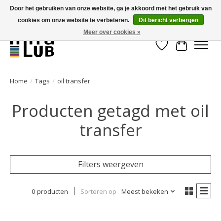
Door het gebruiken van onze website, ga je akkoord met het gebruik van
cookies om onze website te verbeteren.
Dit bericht verbergen
Minder stilstand, meer rendement!
Meer over cookies »
Verlanglijst
Winkelwa
Home
/
Tags
/
oil transfer
Producten getagd met oil
transfer
Filters weergeven
0 producten
Sorteren op
Meest bekeken